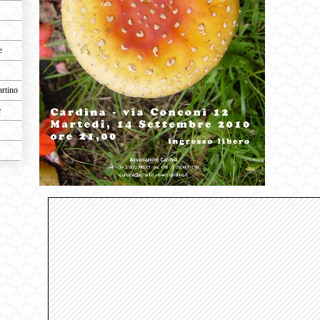
e
artino
e