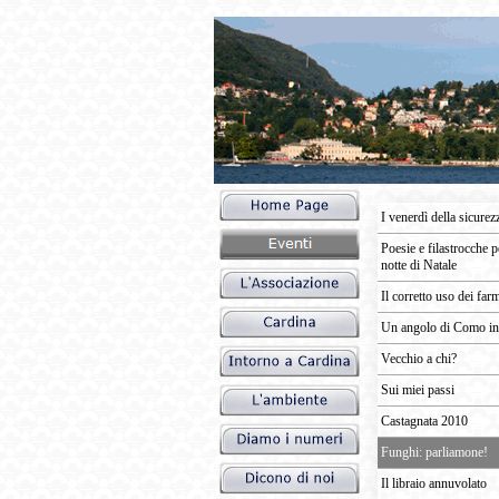
I venerdì della sicurez
Poesie e filastrocche p
notte di Natale
Il corretto uso dei far
Un angolo di Como in
Vecchio a chi?
Sui miei passi
Castagnata 2010
Funghi: parliamone!
Il libraio annuvolato