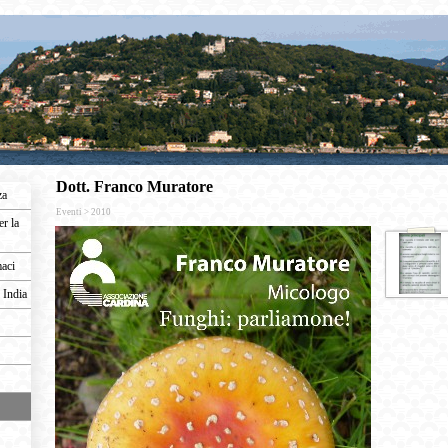
Dott. Franco Muratore
za
Eventi > 2010
er la
maci
 India