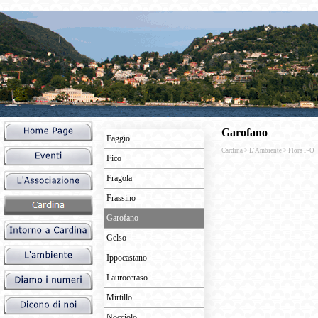
Garofano
Faggio
Cardina > L'Ambiente > Flora F-O
Fico
Fragola
Frassino
Garofano
Gelso
Ippocastano
Lauroceraso
Mirtillo
Nocciolo